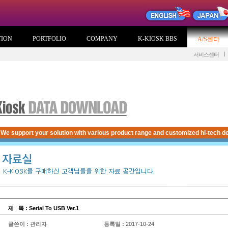
TION
PORTFOLIO
COMPANY
K-KIOSK BBS
A/S센터
서비스센터
We support your solution with various product range and customized hi-tech de
제
...
목 : Serial To USB Ver.1
글쓴이 :
관리자
등록일 :
2017-10-24