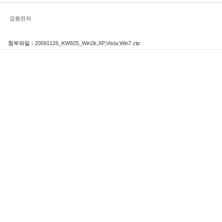
강원전자
첨부파일 :
20091126_KW925_Win2k,XP,Vista,Win7.zip