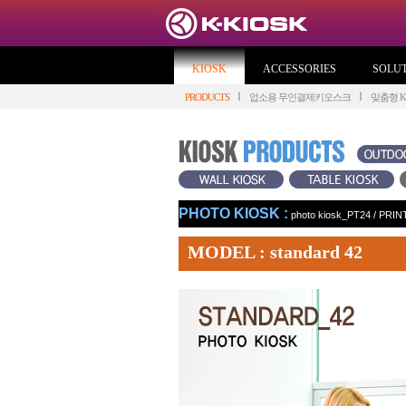
KIOSK
ACCESSORIES
SOLU
PRODUCTS
업소용 무인결제키오스크
맞춤형 KI
PHOTO KIOSK :
photo kiosk_PT24
/
PRIN
MODEL : standard 42