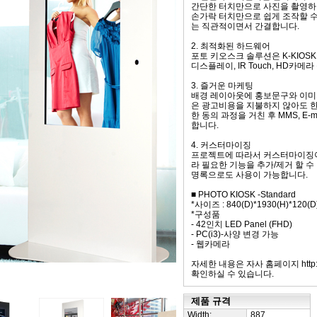
간단한 터치만으로 사진을 촬영하여 
손가락 터치만으로 쉽게 조작할 
는 직관적이면서 간결합니다.
2. 최적화된 하드웨어
포토 키오스크 솔루션은 K-KIO
디스플레이, IR Touch, HD카
3. 즐거운 마케팅
배경 레이아웃에 홍보문구와 이미지
은 광고비용을 지불하지 않아도 한
한 동의 과정을 거친 후 MMS, E
합니다.
4. 커스터마이징
프로젝트에 따라서 커스터마이징이
라 필요한 기능을 추가/제거 할 수
명록으로도 사용이 가능합니다.
■ PHOTO KIOSK -Standard
*사이즈 : 840(D)*1930(H)*120(D
*구성품
- 42인치 LED Panel (FHD)
- PC(i3)-사양 변경 가능
- 웹카메라
자세한 내용은 자사 홈페이지 http://ww
확인하실 수 있습니다.
제품 규격
Width:
887