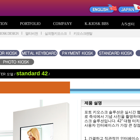
TION
PORTFOLIO
COMPANY
K-KIOSK BBS
A/S센터
OSK DESIGN
멀티비젼
실외형키오스크
키오스크렌탈
standard 42
TER 모델
/
/
제품 설명
포토 키오스크 솔루션은 실시간 
로 즉석에서 기념 사진을 촬영하여
스크 솔루션입니다. 42″ 대형 
사용자 인터페이스가 가장 큰 장
1. 간결하고 직관적인 인터페이스