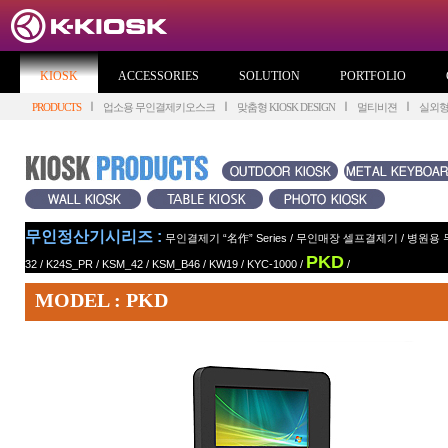
KIOSK
ACCESSORIES
SOLUTION
PORTFOLIO
PRODUCTS
업소용 무인결제키오스크
맞춤형 KIOSK DESIGN
멀티비젼
실외
무인정산기시리즈 :
무인결제기 “名作” Series
/
무인매장 셀프결제기
/
병원용 
PKD
32
/
K24S_PR
/
KSM_42
/
KSM_B46
/
KW19
/
KYC-1000
/
/
MODEL : PKD