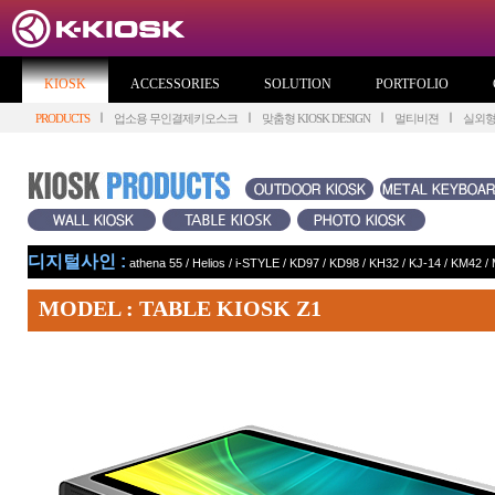
KIOSK
ACCESSORIES
SOLUTION
PORTFOLIO
PRODUCTS
업소용 무인결제키오스크
맞춤형 KIOSK DESIGN
멀티비젼
실외
디지털사인 :
athena 55
/
Helios
/
i-STYLE
/
KD97
/
KD98
/
KH32
/
KJ-14
/
KM42
/
MODEL : TABLE KIOSK Z1