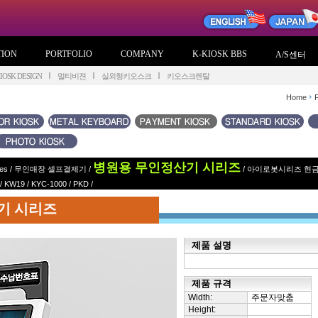
TION
PORTFOLIO
COMPANY
K-KIOSK BBS
A/S센터
OSK DESIGN
멀티비젼
실외형키오스크
키오스크렌탈
Home
P
병원용 무인정산기 시리즈
es
/
무인매장 셀프결제기
/
/
아이로봇시리즈 현
/
KW19
/
KYC-1000
/
PKD
/
산기 시리즈
제품 설명
제품 규격
Width:
주문자맞춤
Height: