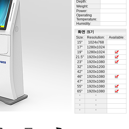
Depth:
Weight:
Power:
Operating
Temperature:
Humidity:
화면 크기
Size:
Resolution:
Available:
15"
1024x768
17"
1280x1024
19"
1280x1024
21.5"
1920x1080
23"
1920x1080
32"
1920x1200
42"
1920x1080
46"
1920x1080
47"
1920x1080
55"
1920x1080
65"
1920x1080
'
'
'
'
'
'
'
'