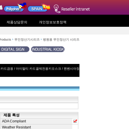
제품상담문의
개인정보보호정책
roducts
무인정산기시리즈
병원용 무인정산기 시리즈
금카드겸용
/
아이멀티 카드결제전용키오스크
/
켄벤시아정
제품 특성
ADA Compliant
Weather Resistant