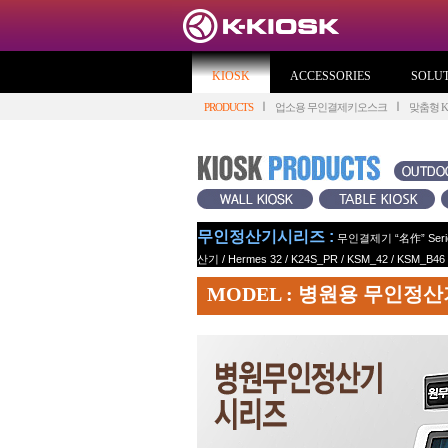
KIOSK
ACCESSORIES
SOLU
PRODUCTS
업소용 무인결제키오스크
맞춤형 KI
무인정산기시리즈 :
무인결제기 “名作” Seri
산기
/
Hermes 32
/
K24S_PR
/
KSM_42
/
KSM_B46
MODEL : 병원용 무인정