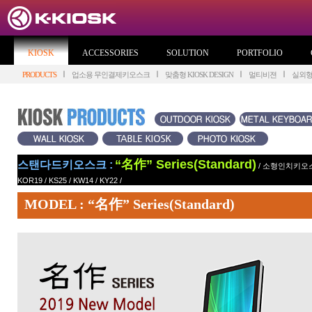
KIOSK
ACCESSORIES
SOLUTION
PORTFOLIO
PRODUCTS
업소용 무인결제키오스크
맞춤형 KIOSK DESIGN
멀티비젼
실외
“名作” Series(Standard)
스탠다드키오스크 :
/
소형인치키오
KOR19
/
KS25
/
KW14
/
KY22
/
MODEL : “名作” Series(Standard)