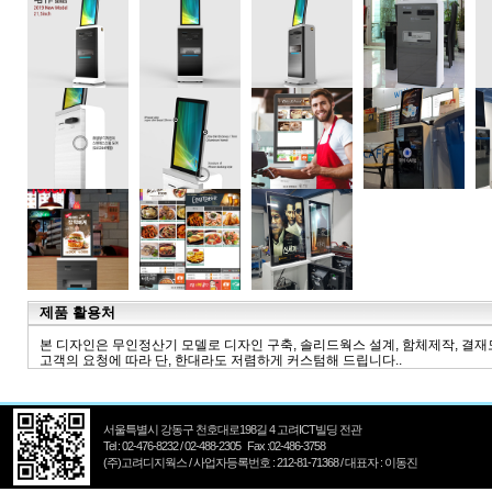
제품 활용처
본 디자인은 무인정산기 모델로 디자인 구축, 솔리드웍스 설계, 함체제작, 결
고객의 요청에 따라 단, 한대라도 저렴하게 커스텀해 드립니다..
서울특별시 강동구 천호대로198길 4 고려ICT빌딩 전관
Tel : 02-476-8232 / 02-488-2305 Fax :02-486-3758
(주)고려디지웍스 / 사업자등록번호 : 212-81-71368 / 대표자 : 이동진