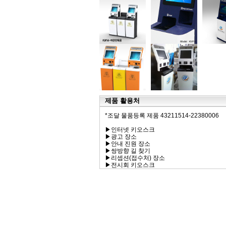
제품 활용처
*조달 물품등록 제품 43211514-22380006
▶인터넷 키오스크
▶광고 장소
▶안내 진원 장소
▶쌍방향 길 찾기
▶리셉션(접수처) 장소
▶전시회 키오스크