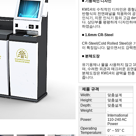
■ 기능적인 디자인
KW14의 수직적인 디자인은 중형급
반형식의 전면패널을 적용하여 공
인식기, 지문 인식기 등의 고급 de
다. 상단부를 평평하게 디자인하여 L
하였습니다.
■ 1.6mm CR-Steel
CR-Steel(Cold Rolled S
이 특징입니다. 얇으면서도 강력한 C
■ 분체도장
유기용제나 물을 사용하지 않고 1
며, 수려한 외관과 매끄러운 표면
분체도장은 KW14의 광택을 한층
줍니다.
제품 규격
Width:
맞춤설계
Height:
맞춤설계
Depth:
맞춤설계
Weight:
.
International
Power:
110-240 AC
Power
Operating
0° – 55° C
Temperature: