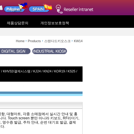
제품상담문의
개인정보보호정책
Home
Products
스탠다드키오스크
KW14
7
/
KHV32/결제시스템
/
KJ24
/
KN24
/
KOR19
/
KS25
/
은행, 공항, 대형마트, 각종 소매점에서 실시간 안내 및 홍
Touch screen 뿐만 아니라 키보드, RF리더기,
 영수증 발급, 주차 안내, 순번 대기표 발급, 결제
다.