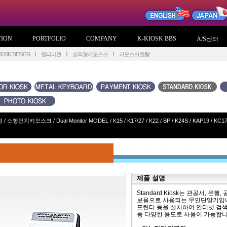
TION
PORTFOLIO
COMPANY
K-KIOSK BBS
A/S센터
OSK DESIGN
멀티비젼
실외형키오스크
키오스크렌탈
)
/
소형인치키오스크
/
Dual Monitor MODEL
/
K15
/
K17/27
/
K22 / BP
/
K24S
/
KAP19
/
KC1
제품 설명
Standard Kiosk는 관공서, 
보용으로 사용되는 무인단말기입니다. 
프린터 등을 설치하여 인터넷 검색,
등 다양한 용도로 사용이 가능합니