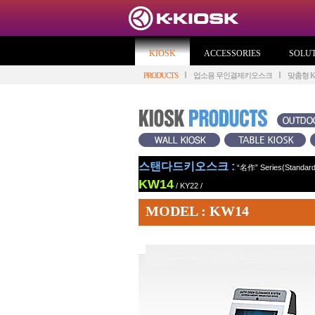
KIOSK
ACCESSORIES
SOLU
PRODUCTS
업소용 무인결제키오스크
맞춤형 KI
스탠다드키오스크 :
“名作” Series(Standard
KW14
/
KY22
/
MODEL : KW14