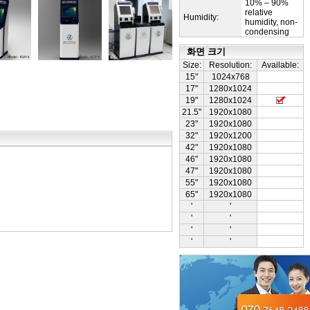
10% – 90%
relative
Humidity:
humidity, non-
condensing
화면 크기
Size:
Resolution:
Available:
15"
1024x768
17"
1280x1024
19"
1280x1024
21.5"
1920x1080
23"
1920x1080
32"
1920x1200
42"
1920x1080
46"
1920x1080
47"
1920x1080
55"
1920x1080
65"
1920x1080
'
'
'
'
'
'
'
'