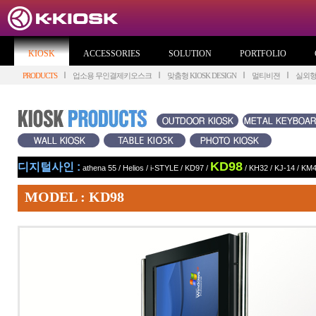
KIOSK
ACCESSORIES
SOLUTION
PORTFOLIO
PRODUCTS
업소용 무인결제키오스크
맞춤형 KIOSK DESIGN
멀티비젼
실외
KD98
디지털사인 :
athena 55
/
Helios
/
i-STYLE
/
KD97
/
/
KH32
/
KJ-14
/
KM4
MODEL : KD98