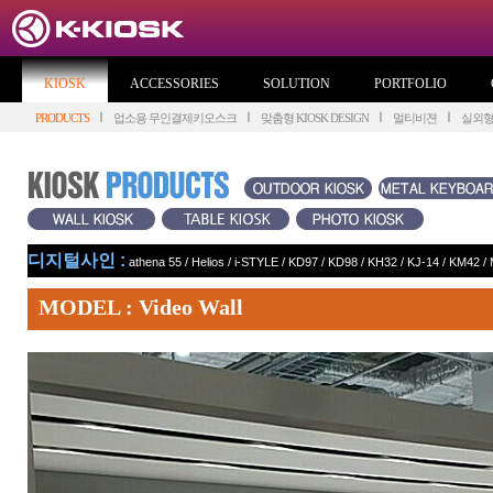
KIOSK
ACCESSORIES
SOLUTION
PORTFOLIO
PRODUCTS
업소용 무인결제키오스크
맞춤형 KIOSK DESIGN
멀티비젼
실외
디지털사인 :
athena 55
/
Helios
/
i-STYLE
/
KD97
/
KD98
/
KH32
/
KJ-14
/
KM42
/
MODEL : Video Wall