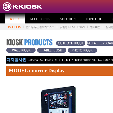
KIOSK
ACCESSORIES
SOLUTION
PORTFOLIO
PRODUCTS
업소용 무인결제키오스크
맞춤형 KIOSK DESIGN
멀티비젼
실외
디지털사인 :
athena 55
/
Helios
/
i-STYLE
/
KD97
/
KD98
/
KH32
/
KJ-14
/
KM42
/
MODEL : mirror Display